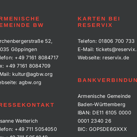
RMENISCHE
KARTEN BEI
EMEINDE BW
RESERVIX
rchenbergerstraße 52,
Telefon:
01806 700 733
035 Göppingen
E-Mail:
tickets@reservix
lefon:
+49 7161 8084717
Webseite:
reservix.de
x:
+49 7161 8084709
Mail:
kultur@agbw.org
BANKVERBINDU
bseite:
agbw.org
Armenische Gemeinde
Baden-Württemberg
RESSEKONTAKT
IBAN: DE11 6105 0000
sanne Wetterich
0001 2340 26
lefon:
+49 711 5054050
BIC: GOPSDE6GXXX