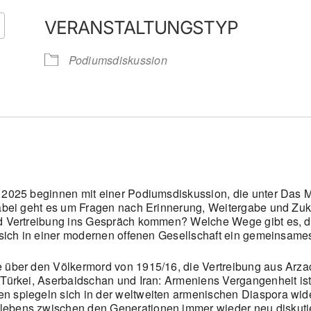
VERANSTALTUNGSTYP
Google Kalender
iCalendar
Podiumsdiskussion
 2025 beginnen mit einer Podiumsdiskussion, die unter Das M
 Dabei geht es um Fragen nach Erinnerung, Weitergabe und Zu
nd Vertreibung ins Gespräch kommen? Welche Wege gibt es, d
t sich in einer modernen offenen Gesellschaft ein gemeinsam
 über den Völkermord von 1915/16, die Vertreibung aus Arzac
 Türkei, Aserbaidschan und Iran: Armeniens Vergangenheit ist
 spiegeln sich in der weltweiten armenischen Diaspora wider
lebens zwischen den Generationen immer wieder neu diskuti