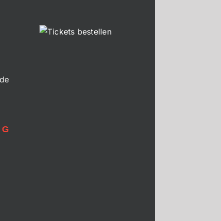
.de
NG