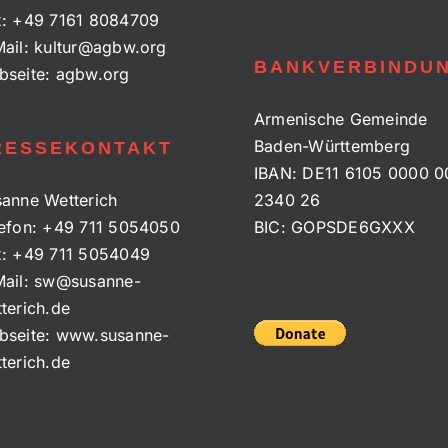
x:
+49 7161 8084709
ail:
kultur@agbw.org
BANKVERBINDU
bseite:
agbw.org
Armenische Gemeinde
Baden-Württemberg
RESSEKONTAKT
IBAN: DE11 6105 0000 0
anne Wetterich
2340 26
efon:
+49 711 5054050
BIC: GOPSDE6GXXX
x:
+49 711 5054049
ail:
sw@susanne-
terich.de
bseite:
www.susanne-
terich.de