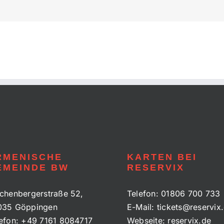
RMENISCHE
KARTEN BEI
EMEINDE BW
RESERVIX
chenbergerstraße 52,
Telefon:
01806 700 733
035 Göppingen
E-Mail:
tickets@reservix
efon:
+49 7161 8084717
Webseite:
reservix.de