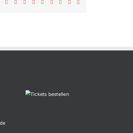
Facebook
X
Reddit
LinkedIn
WhatsApp
Tumblr
Pinterest
Vk
E-
Mail
.de