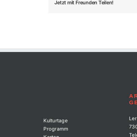
Jetzt mit Freunden Teilen!
A
G
Ler
Kulturtage
73
Programm
Tel