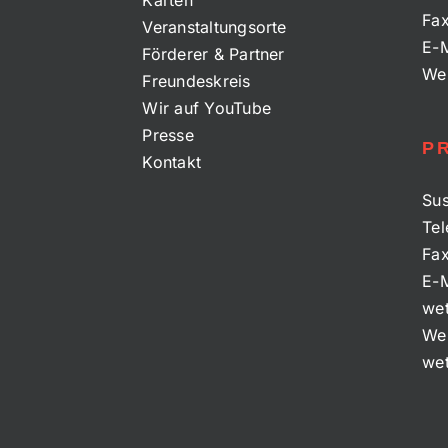
Karten
Fa
Veranstaltungsorte
E-M
Förderer & Partner
We
Freundeskreis
Wir auf YouTube
Presse
P
Kontakt
Sus
Tel
Fa
E-M
wet
We
wet