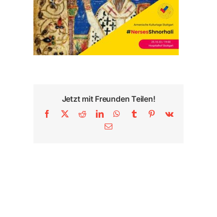
Jetzt mit Freunden Teilen!
Facebook
X
Reddit
LinkedIn
WhatsApp
Tumblr
Pinterest
Vk
E-
Mail