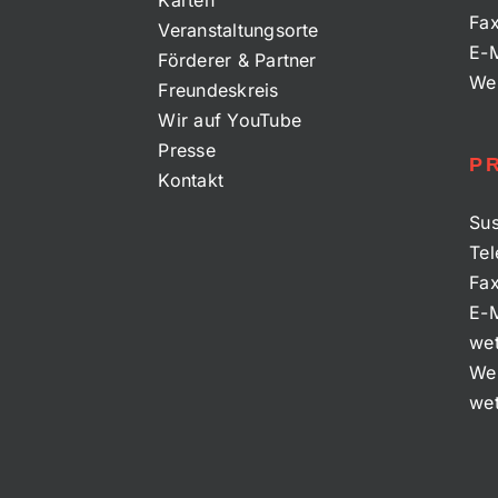
Karten
Fa
Veranstaltungsorte
E-M
Förderer & Partner
We
Freundeskreis
Wir auf YouTube
Presse
P
Kontakt
Sus
Tel
Fa
E-M
wet
We
wet