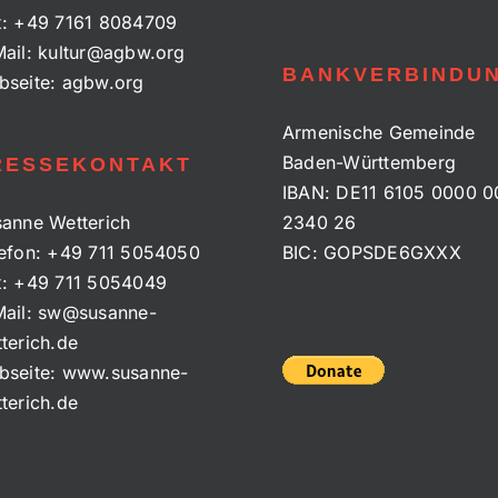
x:
+49 7161 8084709
ail:
kultur@agbw.org
BANKVERBINDU
bseite:
agbw.org
Armenische Gemeinde
Baden-Württemberg
RESSEKONTAKT
IBAN: DE11 6105 0000 0
anne Wetterich
2340 26
efon:
+49 711 5054050
BIC: GOPSDE6GXXX
x:
+49 711 5054049
ail:
sw@susanne-
terich.de
bseite:
www.susanne-
terich.de