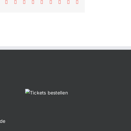
Facebook
X
Reddit
LinkedIn
WhatsApp
Tumblr
Pinterest
Vk
E-
Mail
.de