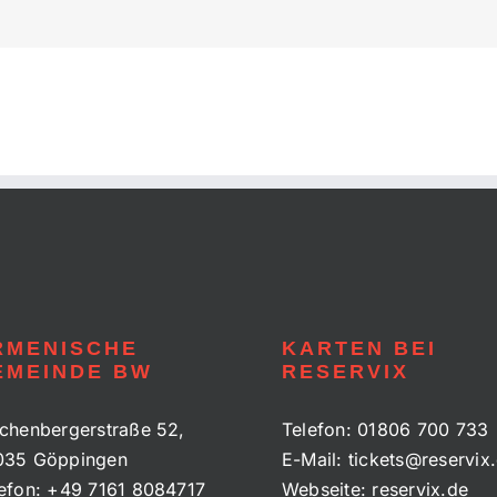
RMENISCHE
KARTEN BEI
EMEINDE BW
RESERVIX
chenbergerstraße 52,
Telefon:
01806 700 733
035 Göppingen
E-Mail:
tickets@reservix
efon:
+49 7161 8084717
Webseite:
reservix.de