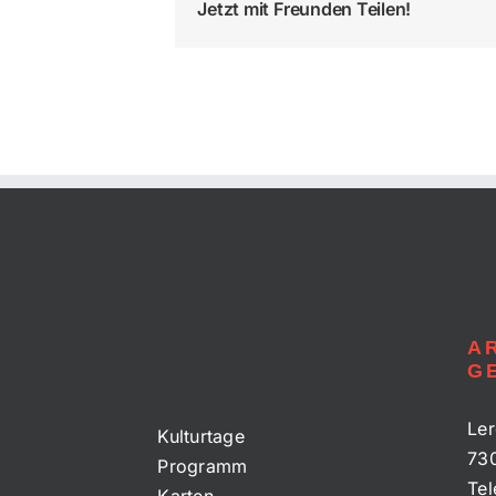
Jetzt mit Freunden Teilen!
A
G
Ler
Kulturtage
73
Programm
Tel