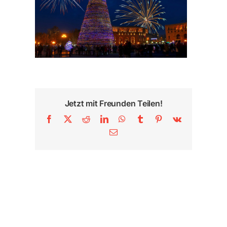
Jetzt mit Freunden Teilen!
Facebook
X
Reddit
LinkedIn
WhatsApp
Tumblr
Pinterest
Vk
E-
Mail