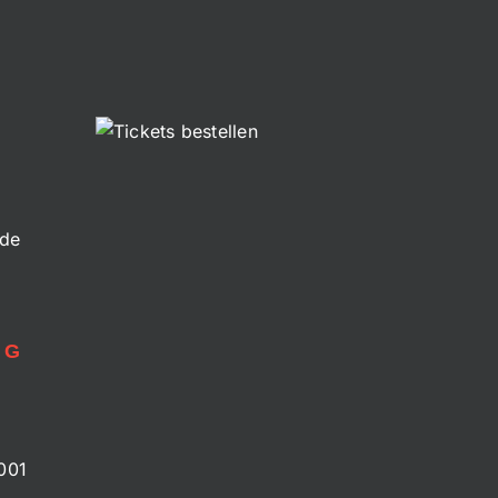
.de
NG
001