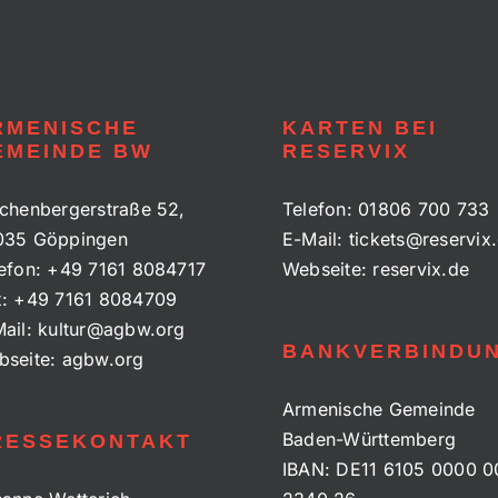
RMENISCHE
KARTEN BEI
EMEINDE BW
RESERVIX
chenbergerstraße 52,
Telefon:
01806 700 733
035 Göppingen
E-Mail:
tickets@reservix
efon:
+49 7161 8084717
Webseite:
reservix.de
x:
+49 7161 8084709
ail:
kultur@agbw.org
BANKVERBINDU
bseite:
agbw.org
Armenische Gemeinde
Baden-Württemberg
RESSEKONTAKT
IBAN: DE11 6105 0000 0