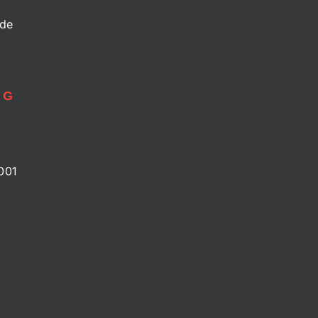
.de
NG
001