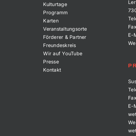
Ler
Kulturtage
73
Programm
Tel
Karten
Fa
Veranstaltungsorte
E-M
Förderer & Partner
We
Freundeskreis
Wir auf YouTube
Presse
P
Kontakt
Sus
Tel
Fa
E-M
wet
We
wet