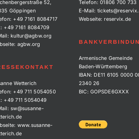
chenbergerstraße 52,
Telefon:
01806 700 733
035 Göppingen
E-Mail:
tickets@reservix
efon:
+49 7161 8084717
Webseite:
reservix.de
x:
+49 7161 8084709
ail:
kultur@agbw.org
BANKVERBINDU
bseite:
agbw.org
Armenische Gemeinde
Baden-Württemberg
RESSEKONTAKT
IBAN: DE11 6105 0000 0
anne Wetterich
2340 26
efon:
+49 711 5054050
BIC: GOPSDE6GXXX
x:
+49 711 5054049
ail:
sw@susanne-
terich.de
bseite:
www.susanne-
terich.de