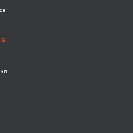
.de
NG
001