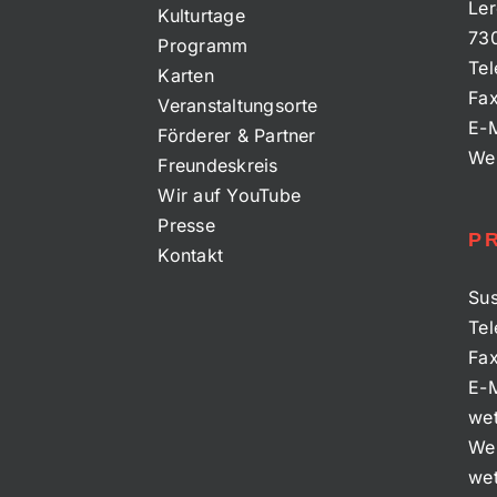
Ler
Kulturtage
73
Programm
Tel
Karten
Fa
Veranstaltungsorte
E-M
Förderer & Partner
We
Freundeskreis
Wir auf YouTube
Presse
P
Kontakt
Sus
Tel
Fa
E-M
wet
We
wet