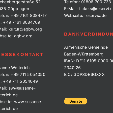
chenbergerstraße 52,
Telefon:
01806 700 733
035 Göppingen
E-Mail:
tickets@reservix
efon:
+49 7161 8084717
Webseite:
reservix.de
x:
+49 7161 8084709
ail:
kultur@agbw.org
BANKVERBINDU
bseite:
agbw.org
Armenische Gemeinde
Baden-Württemberg
RESSEKONTAKT
IBAN: DE11 6105 0000 0
anne Wetterich
2340 26
efon:
+49 711 5054050
BIC: GOPSDE6GXXX
x:
+49 711 5054049
ail:
sw@susanne-
terich.de
bseite:
www.susanne-
terich.de