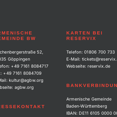
RMENISCHE
KARTEN BEI
EMEINDE BW
RESERVIX
chenbergerstraße 52,
Telefon:
01806 700 733
035 Göppingen
E-Mail:
tickets@reservix
efon:
+49 7161 8084717
Webseite:
reservix.de
x:
+49 7161 8084709
ail:
kultur@agbw.org
BANKVERBINDU
bseite:
agbw.org
Armenische Gemeinde
Baden-Württemberg
RESSEKONTAKT
IBAN: DE11 6105 0000 0