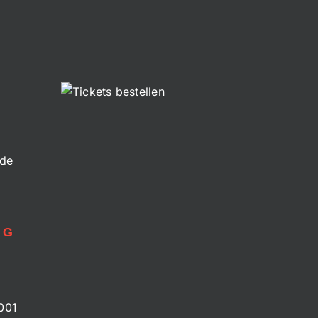
.de
NG
001