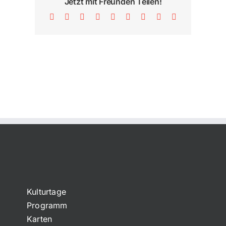
Jetzt mit Freunden Teilen!
Facebook
X
Reddit
LinkedIn
WhatsApp
Tumblr
Pinterest
Vk
E-
Mail
Kulturtage
Programm
Karten