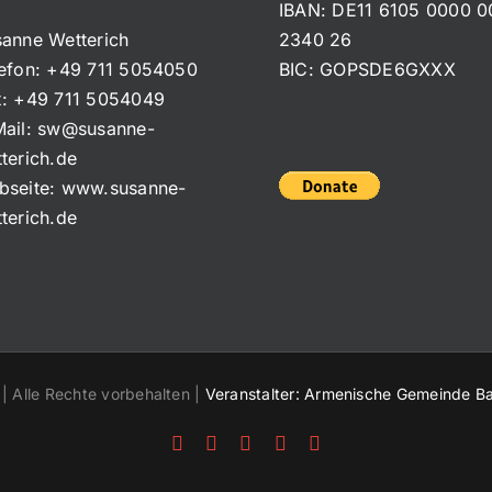
IBAN: DE11 6105 0000 0
anne Wetterich
2340 26
efon:
+49 711 5054050
BIC: GOPSDE6GXXX
x:
+49 711 5054049
ail:
sw@susanne-
terich.de
bseite:
www.susanne-
terich.de
| Alle Rechte vorbehalten |
Veranstalter: Armenische Gemeinde B
Facebook
X
Instagram
Pinterest
YouTube