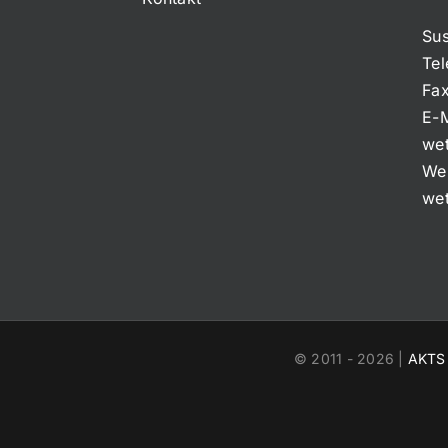
Sus
Tel
Fa
E-M
wet
We
wet
© 2011 -
2026 |
AKTS