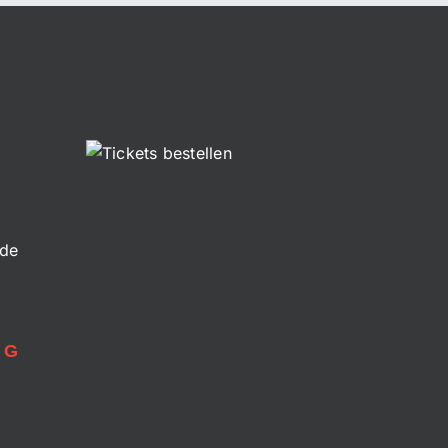
.de
NG