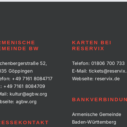
RMENISCHE
KARTEN BEI
EMEINDE BW
RESERVIX
chenbergerstraße 52,
Telefon:
01806 700 733
035 Göppingen
E-Mail:
tickets@reservix
efon:
+49 7161 8084717
Webseite:
reservix.de
x:
+49 7161 8084709
ail:
kultur@agbw.org
BANKVERBINDU
bseite:
agbw.org
Armenische Gemeinde
Baden-Württemberg
RESSEKONTAKT