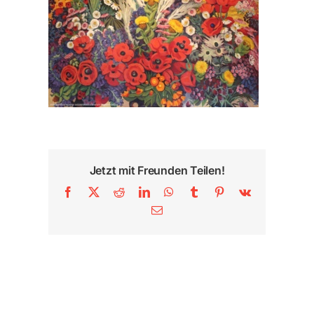
Jetzt mit Freunden Teilen!
Facebook
X
Reddit
LinkedIn
WhatsApp
Tumblr
Pinterest
Vk
E-
Mail