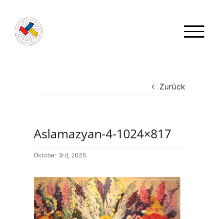
Zum
Inhalt
springen
Zurück
Aslamazyan-4-1024×817
Oktober 3rd, 2025