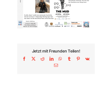
Jetzt mit Freunden Teilen!
Facebook
X
Reddit
LinkedIn
WhatsApp
Tumblr
Pinterest
Vk
E-
Mail