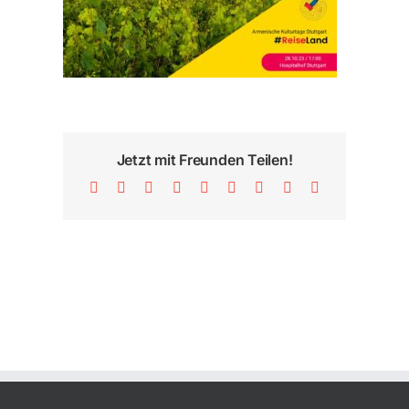
Jetzt mit Freunden Teilen!
Facebook
X
Reddit
LinkedIn
WhatsApp
Tumblr
Pinterest
Vk
E-
Mail