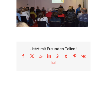
Jetzt mit Freunden Teilen!
Facebook
X
Reddit
LinkedIn
WhatsApp
Tumblr
Pinterest
Vk
E-
Mail