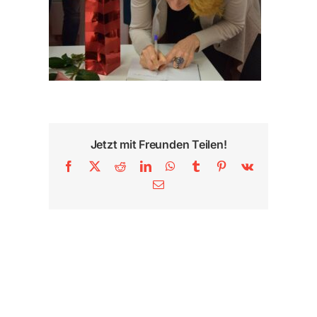
Jetzt mit Freunden Teilen!
Facebook
X
Reddit
LinkedIn
WhatsApp
Tumblr
Pinterest
Vk
E-
Mail