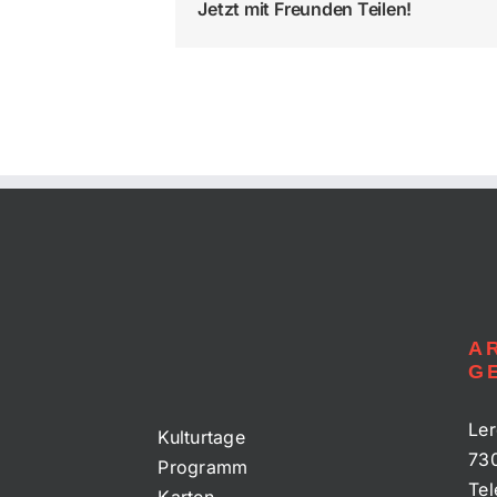
Jetzt mit Freunden Teilen!
A
G
Ler
Kulturtage
73
Programm
Tel