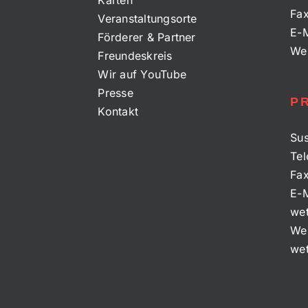
Karten
Fa
Veranstaltungsorte
E-M
Förderer & Partner
We
Freundeskreis
Wir auf YouTube
Presse
P
Kontakt
Sus
Tel
Fa
E-M
wet
We
wet