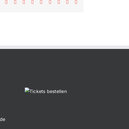
Facebook
X
Reddit
LinkedIn
WhatsApp
Tumblr
Pinterest
Vk
E-
Mail
.de