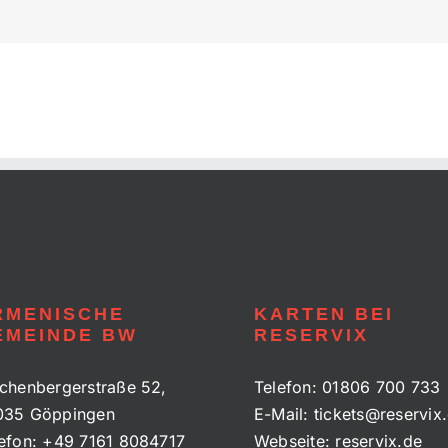
RMENISCHE
KARTEN BEI
EMEINDE BW
RESERVIX
chenbergerstraße 52,
Telefon:
01806 700 733
035 Göppingen
E-Mail:
tickets@reservix
efon:
+49 7161 8084717
Webseite:
reservix.de