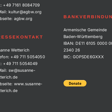
x:
+49 7161 8084709
ail:
kultur@agbw.org
BANKVERBINDU
bseite:
agbw.org
Armenische Gemeinde
Baden-Württemberg
RESSEKONTAKT
IBAN: DE11 6105 0000 0
anne Wetterich
2340 26
efon:
+49 711 5054050
BIC: GOPSDE6GXXX
x:
+49 711 5054049
ail:
sw@susanne-
terich.de
bseite:
www.susanne-
terich.de